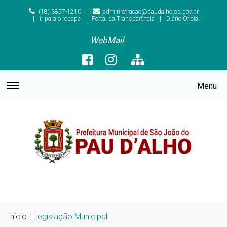
(18) 3857-1210
administracao@paudalho.sp.gov.br
ir para o rodapé
Portal da Transparência
Diário Oficial
WebMail
Menu
Início
Legislação Municipal