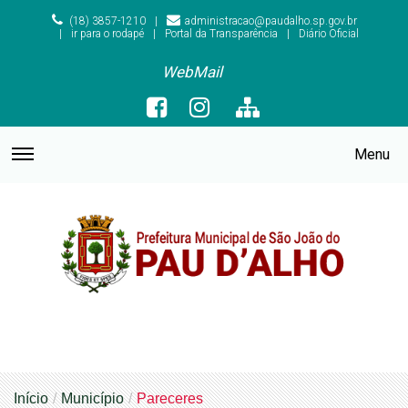
(18) 3857-1210
administracao@paudalho.sp.gov.br
ir para o rodapé
Portal da Transparência
Diário Oficial
WebMail
Menu
Início
Município
Pareceres