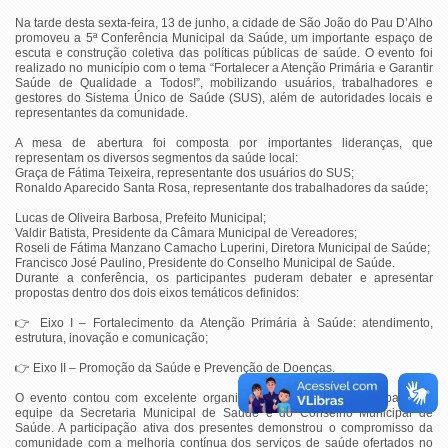
Na tarde desta sexta-feira, 13 de junho, a cidade de São João do Pau D’Alho
promoveu a 5ª Conferência Municipal da Saúde, um importante espaço de
escuta e construção coletiva das políticas públicas de saúde. O evento foi
realizado no município com o tema “Fortalecer a Atenção Primária e Garantir
Saúde de Qualidade a Todos!”, mobilizando usuários, trabalhadores e
gestores do Sistema Único de Saúde (SUS), além de autoridades locais e
representantes da comunidade.
A mesa de abertura foi composta por importantes lideranças, que
representam os diversos segmentos da saúde local:
Graça de Fátima Teixeira, representante dos usuários do SUS;
Ronaldo Aparecido Santa Rosa, representante dos trabalhadores da saúde;
Lucas de Oliveira Barbosa, Prefeito Municipal;
Valdir Batista, Presidente da Câmara Municipal de Vereadores;
Roseli de Fátima Manzano Camacho Luperini, Diretora Municipal de Saúde;
Francisco José Paulino, Presidente do Conselho Municipal de Saúde.
Durante a conferência, os participantes puderam debater e apresentar
propostas dentro dos dois eixos temáticos definidos:
👉
Eixo I – Fortalecimento da Atenção Primária à Saúde: atendimento,
estrutura, inovação e comunicação;
👉
Eixo II – Promoção da Saúde e Prevenção de Doenças.
O evento contou com excelente organização e mobilização por parte da
equipe da Secretaria Municipal de Saúde e do Conselho Municipal de
Saúde. A participação ativa dos presentes demonstrou o compromisso da
comunidade com a melhoria contínua dos serviços de saúde ofertados no