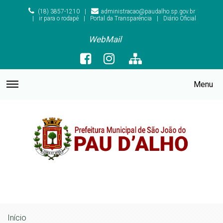
(18) 3857-1210
administracao@paudalho.sp.gov.br
ir para o rodapé
Portal da Transparência
Diário Oficial
WebMail
Menu
Início