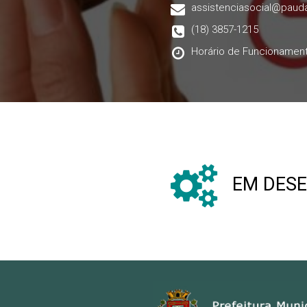
assistenciasocial@pauda
(18) 3857-1215
Horário de Funcionament
EM DES