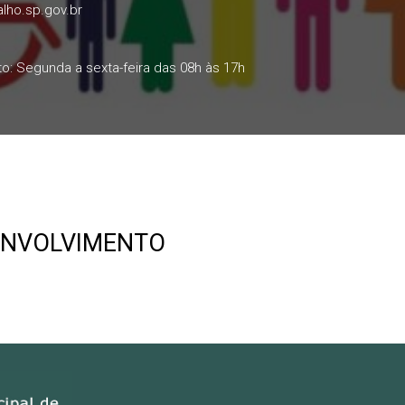
lho.sp.gov.br
o: Segunda a sexta-feira das 08h às 17h
ENVOLVIMENTO