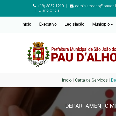
(18) 3857-1210
administracao@paudalh
Diário Oficial
Início
Executivo
Legislação
Município
Início
Carta de Serviços
De
DEPARTAMENTO MUN