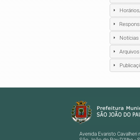
Horários
Respons
Notícias
Arquivos
Publicaç
Avenida Evaristo Cavalheri 
São João do Pau D'Alho - 