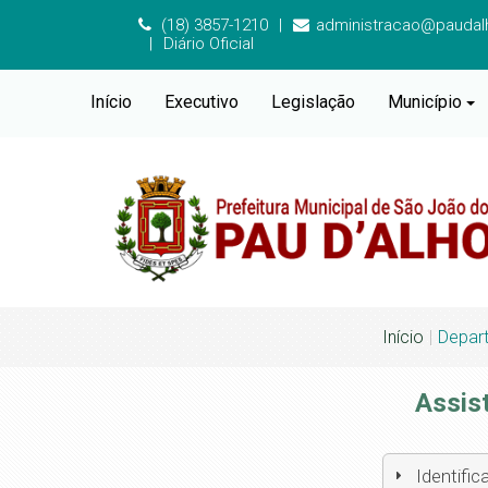
(18) 3857-1210
administracao@paudalh
Diário Oficial
Início
Executivo
Legislação
Município
Início
Depart
Assist
Identifi