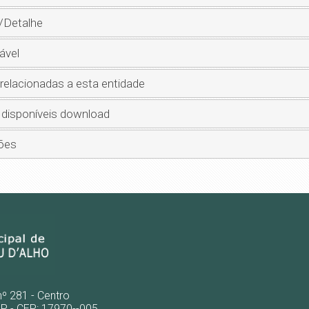
/Detalhe
ável
 relacionadas a esta entidade
 disponíveis download
ões
nº 281 - Centro
SP - CEP: 17970--005