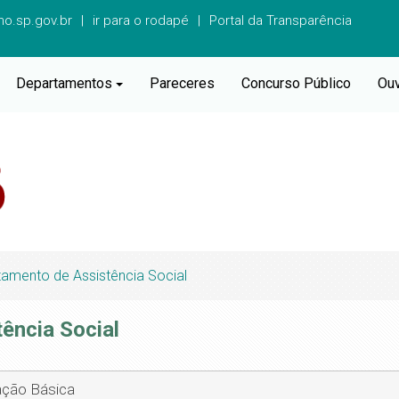
o.sp.gov.br
ir para o rodapé
Portal da Transparência
Departamentos
Pareceres
Concurso Público
Ouv
amento de Assistência Social
ência Social
cação Básica